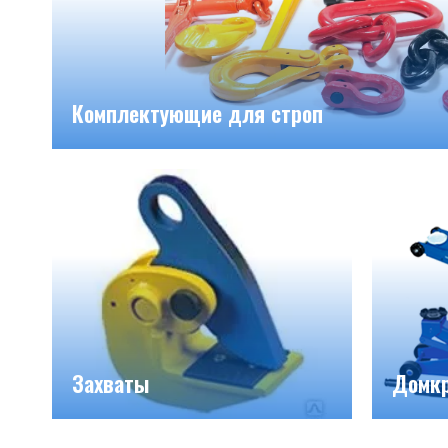
Комплектующие для строп
Захваты
Домк