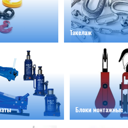
Такелаж
раты
Блоки монтажные