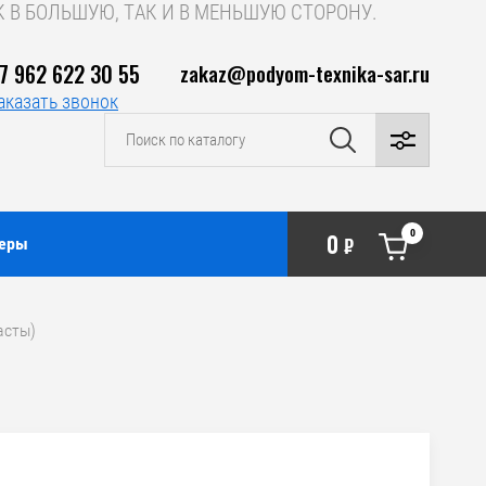
 В БОЛЬШУЮ, ТАК И В МЕНЬШУЮ СТОРОНУ.
7 962 622 30 55
zakaz@podyom-texnika-sar.ru
аказать звонок
0
0
неры
₽
асты)