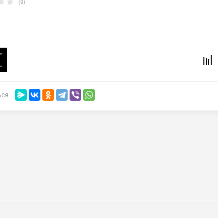
(0)
−
+
ься