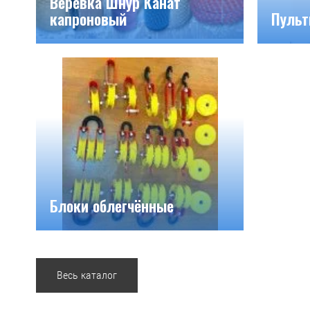
Веревка Шнур Канат
капроновый
Пуль
Блоки облегчённые
Весь каталог