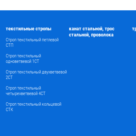
текстильные стропы
канат стальной, трос
т
стальной, проволока
Й
Строп текстильный петлевой
СТП
Строп текстильный
одноветвевой 1СТ
Строп текстильный двухветвевой
2СТ
Строп текстильный
четырехветвевой 4СТ
Строп текстильный кольцевой
СТК