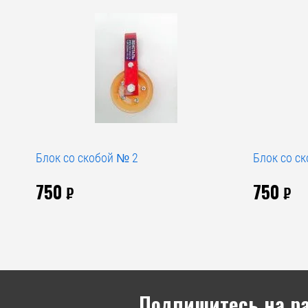
Блок со скобой № 2
Блок со с
750
750
₽
₽
Подпишитесь на р