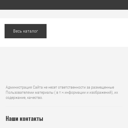
Весь каталог
Администрация Сайта не несет ответственности за размещенные
Пользователями материалы ( в т.ч информации и изображений), их
содержание, качество.
Наши контакты