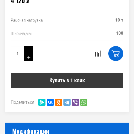
4 120
₽
10 т
Рабочая нагрузка
100
Ширина,мм
−
+
Купить в 1 клик
Поделиться
Модификации