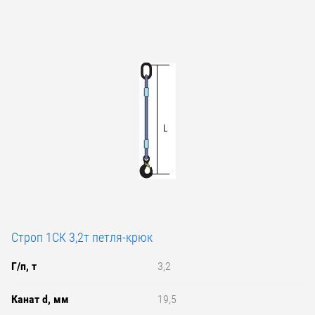
Строп 1СК 3,2т петля-крюк
Г/п, т
3,2
Канат d, мм
19,5