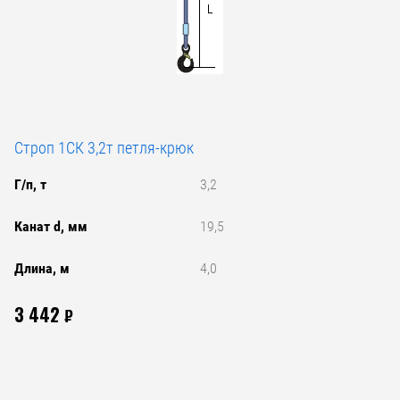
Строп 1СК 3,2т петля-крюк
Г/п, т
3,2
Канат d, мм
19,5
Длина, м
4,0
3 442
₽