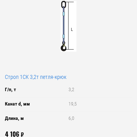
Строп 1СК 3,2т петля-крюк
Г/п, т
3,2
Канат d, мм
19,5
Длина, м
6,0
4 106
₽