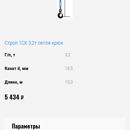
Строп 1СК 3,2т петля-крюк
Г/п, т
3,2
Канат d, мм
19,5
Длина, м
10,0
5 434
₽
Параметры