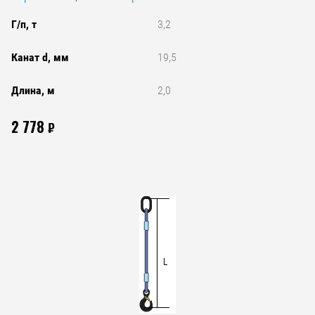
Г/п, т
3,2
Канат d, мм
19,5
Длина, м
2,0
2 778
₽