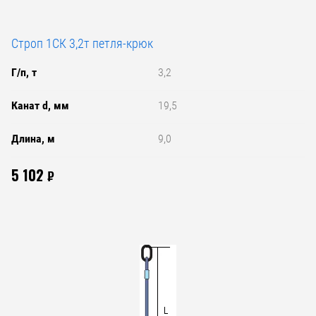
Строп 1СК 3,2т петля-крюк
Г/п, т
3,2
Канат d, мм
19,5
Длина, м
9,0
5 102
₽