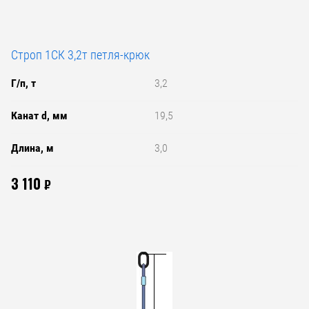
Строп 1СК 3,2т петля-крюк
Г/п, т
3,2
Канат d, мм
19,5
Длина, м
3,0
3 110
₽