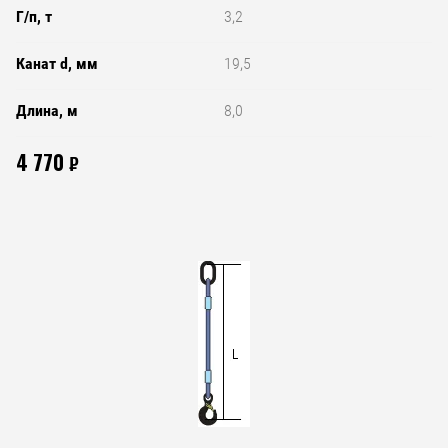
Г/п, т
3,2
Канат d, мм
19,5
Длина, м
8,0
4 770
₽