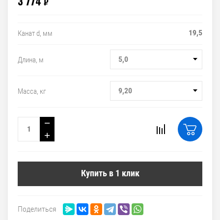
3 774
₽
19,5
Канат d, мм
5,0
Длина, м
9,20
Масса, кг
−
+
Купить в 1 клик
Поделиться