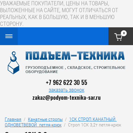
УВАЖАЕМЫЕ ПОКУПАТЕЛИ, ЦЕНЫ НА ТОВАРЫ,
ВЫЛОЖЕННЫЕ НА САЙТЕ, МОГУТ ОТЛИЧАТЬСЯ ОТ
РЕАЛЬНЫХ, КАК В БОЛЬШУЮ, ТАК И В МЕНЬШУЮ
СТОРОНУ.
0
+7 962 622 30 55
заказать звонок
zakaz@podyom-texnika-sar.ru
Главная
  /  
Канатные стропы
  /  
1СК СТРОП КАНАТНЫЙ 
ОДНОВЕТВЕВОЙ  петля-крюк
  /  Строп 1СК 3,2т петля-крюк