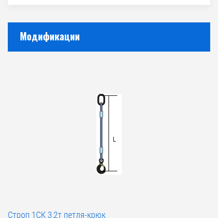
Модификации
Строп 1СК 3,2т петля-крюк