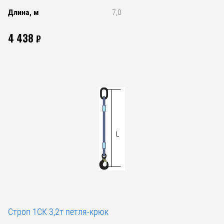
Длина, м
7,0
4 438
₽
Строп 1СК 3,2т петля-крюк