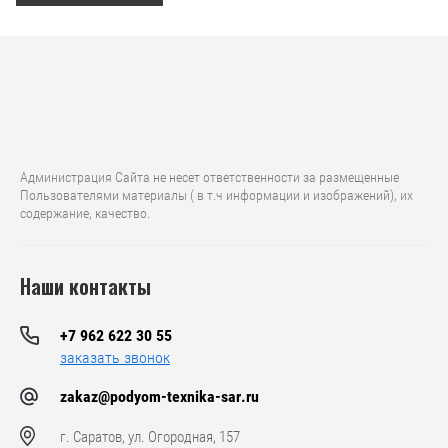
Администрация Сайта не несет ответственности за размещенные
Пользователями материалы ( в т.ч информации и изображений), их
содержание, качество.
Наши контакты
+7 962 622 30 55
заказать звонок
zakaz@podyom-texnika-sar.ru
г. Саратов, ул. Огородная, 157