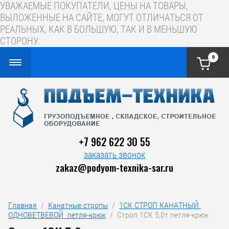
УВАЖАЕМЫЕ ПОКУПАТЕЛИ, ЦЕНЫ НА ТОВАРЫ,
ВЫЛОЖЕННЫЕ НА САЙТЕ, МОГУТ ОТЛИЧАТЬСЯ ОТ
РЕАЛЬНЫХ, КАК В БОЛЬШУЮ, ТАК И В МЕНЬШУЮ
СТОРОНУ.
0
+7 962 622 30 55
заказать звонок
zakaz@podyom-texnika-sar.ru
Главная
  /  
Канатные стропы
  /  
1СК СТРОП КАНАТНЫЙ 
ОДНОВЕТВЕВОЙ  петля-крюк
  /  Строп 1СК 5,0т петля-крюк