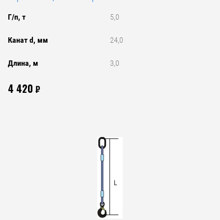
Г/п, т
5,0
Канат d, мм
24,0
Длина, м
3,0
4 420
₽