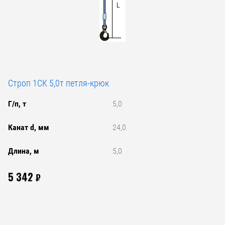
Строп 1СК 5,0т петля-крюк
Г/п, т
5,0
Канат d, мм
24,0
Длина, м
5,0
5 342
₽