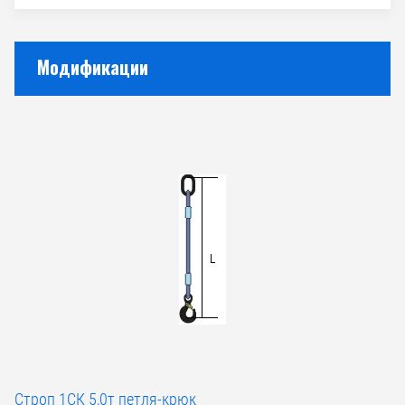
Модификации
Строп 1СК 5,0т петля-крюк