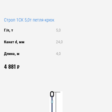
Строп 1СК 5,0т петля-крюк
Г/п, т
5,0
Канат d, мм
24,0
Длина, м
4,0
4 881
₽