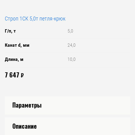
Строп 1СК 5,0т петля-крюк
Г/п, т
5,0
Канат d, мм
24,0
Длина, м
10,0
7 647
₽
Параметры
Описание