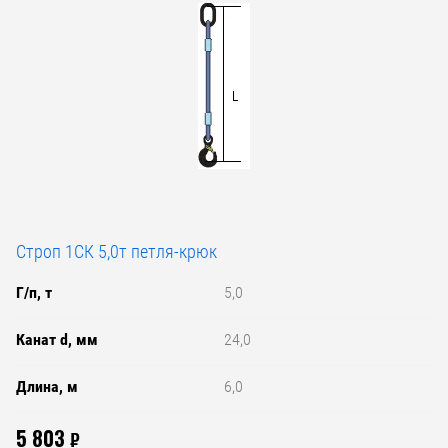
Строп 1СК 5,0т петля-крюк
Г/п, т
5,0
Канат d, мм
24,0
Длина, м
6,0
5 803
₽