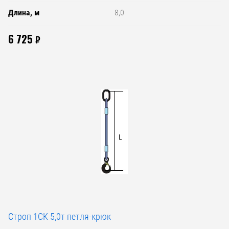
Длина, м
8,0
6 725
₽
Строп 1СК 5,0т петля-крюк