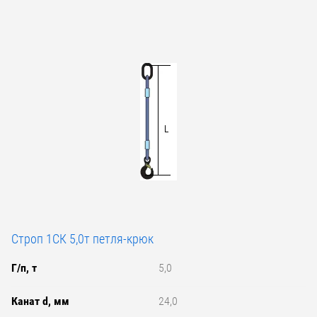
Строп 1СК 5,0т петля-крюк
Г/п, т
5,0
Канат d, мм
24,0