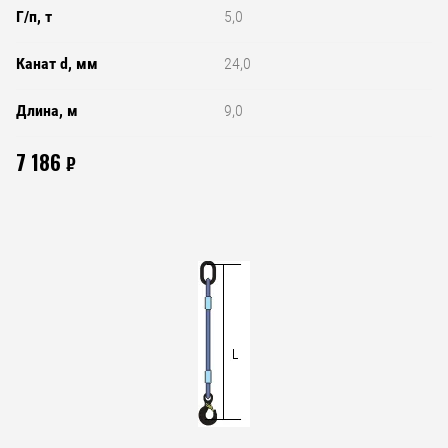
Г/п, т
5,0
Канат d, мм
24,0
Длина, м
9,0
7 186
₽