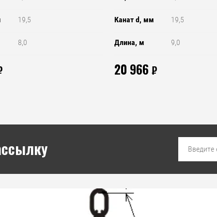
м
19,5
Канат d, мм
19,5
8,0
Длина, м
9,0
20 966
₽
₽
ассылку