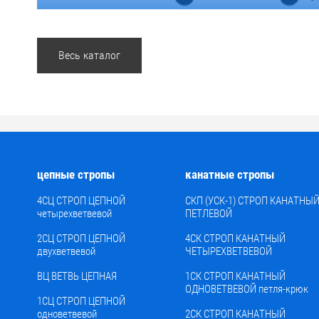
Весь каталог
цепные стропы
канатные стропы
4СЦ СТРОП ЦЕПНОЙ
СКП (УСК-1) СТРОП КАНАТНЫ
четырехветвевой
ПЕТЛЕВОЙ
2СЦ СТРОП ЦЕПНОЙ
4СК СТРОП КАНАТНЫЙ
двухветвевой
ЧЕТЫРЕХВЕТВЕВОЙ
ВЦ ВЕТВЬ ЦЕПНАЯ
1СК СТРОП КАНАТНЫЙ
ОДНОВЕТВЕВОЙ петля-крюк
1СЦ СТРОП ЦЕПНОЙ
одноветвевой
2СК СТРОП КАНАТНЫЙ