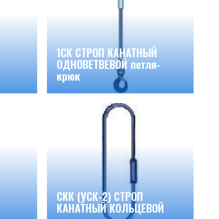
1СК СТРОП КАНАТНЫЙ
ОДНОВЕТВЕВОЙ петля-
крюк
СКК (УСК-2) СТРОП
КАНАТНЫЙ КОЛЬЦЕВОЙ