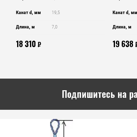
Канат d, мм
19,5
Канат d, м
Длина, м
7,0
Длина, м
18 310
19 638
₽
Подпишитесь на р