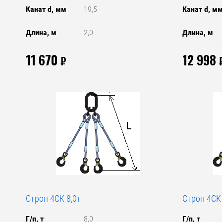
Канат d, мм
19,5
Канат d, м
Длина, м
2,0
Длина, м
11 670
12 998
₽
Строп 4СК 8,0т
Строп 4СК 
Г/п, т
8,0
Г/п, т