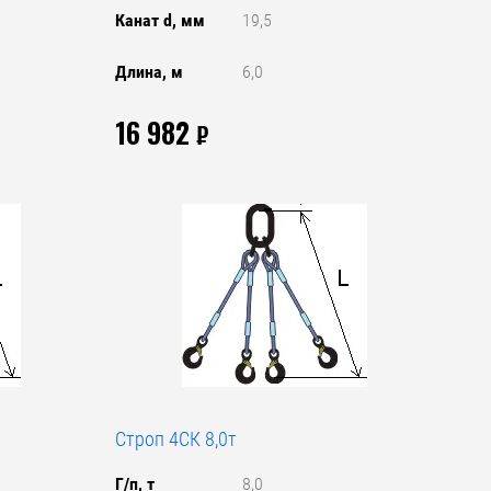
Канат d, мм
19,5
Длина, м
6,0
16 982
₽
Строп 4СК 8,0т
Г/п, т
8,0