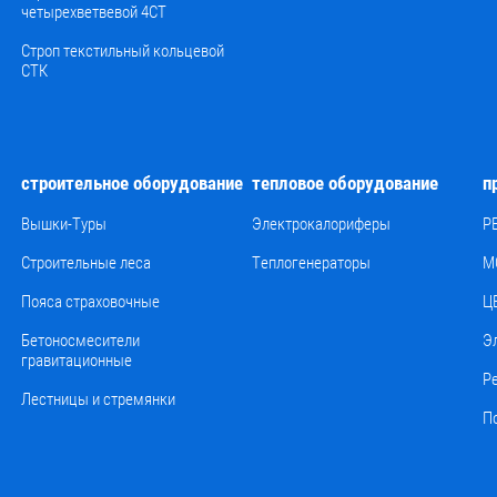
четырехветвевой 4СТ
Строп текстильный кольцевой
СТК
строительное оборудование
тепловое оборудование
п
Вышки-Туры
Электрокалориферы
Р
Строительные леса
Теплогенераторы
М
Пояса страховочные
Ц
Бетоносмесители
Э
гравитационные
Р
Лестницы и стремянки
П