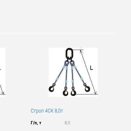
Строп 4СК 8,0т
Г/п, т
8,0