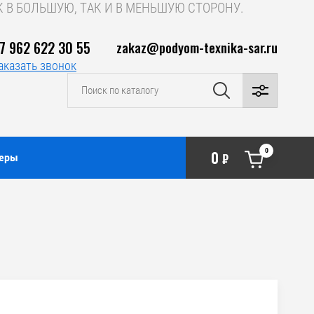
 В БОЛЬШУЮ, ТАК И В МЕНЬШУЮ СТОРОНУ.
7 962 622 30 55
zakaz@podyom-texnika-sar.ru
аказать звонок
0
0
неры
₽