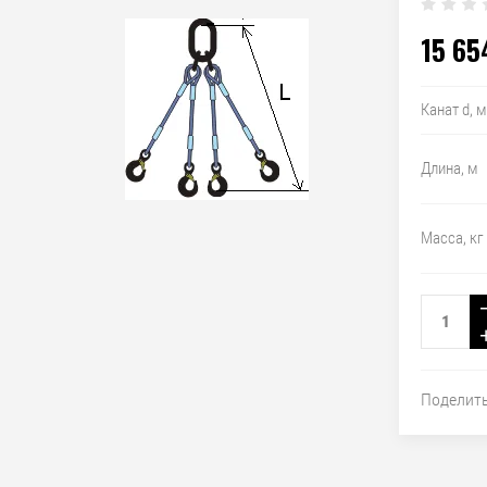
15 65
Канат d, 
Длина, м
Масса, кг
Поделит