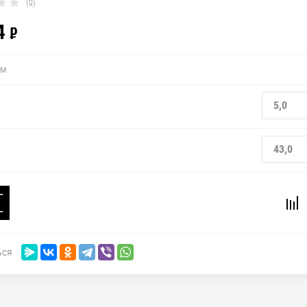
(0)
4
₽
мм
5,0
43,0
−
+
ься