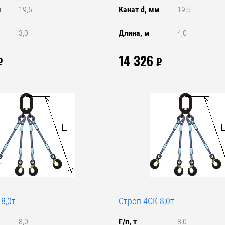
м
19,5
Канат d, мм
19,5
3,0
Длина, м
4,0
14 326
₽
₽
8,0т
Строп 4СК 8,0т
8,0
Г/п, т
8,0