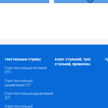
текстильные стропы
канат стальной, трос
т
стальной, проволока
Й
Строп текстильный петлевой
СТП
Строп текстильный
одноветвевой 1СТ
Строп текстильный двухветвевой
2СТ
Строп текстильный