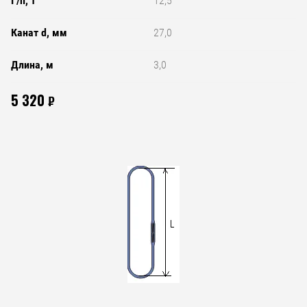
Г/п, т
12,5
Канат d, мм
27,0
Длина, м
3,0
5 320
₽