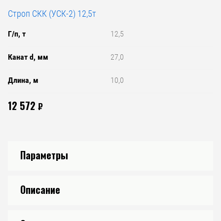
Строп СКК (УСК-2) 12,5т
Г/п, т
12,5
Канат d, мм
27,0
Длина, м
10,0
12 572
₽
Параметры
Описание