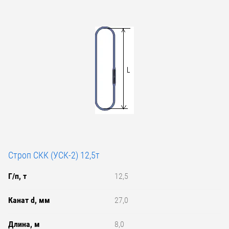
Строп СКК (УСК-2) 12,5т
Г/п, т
12,5
Канат d, мм
27,0
Длина, м
8,0