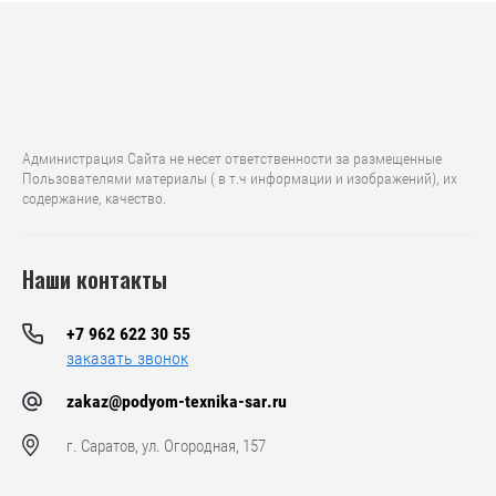
Администрация Сайта не несет ответственности за размещенные
Пользователями материалы ( в т.ч информации и изображений), их
содержание, качество.
Наши контакты
+7 962 622 30 55
заказать звонок
zakaz@podyom-texnika-sar.ru
г. Саратов, ул. Огородная, 157