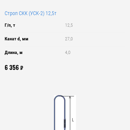
Строп СКК (УСК-2) 12,5т
Г/п, т
12,5
Канат d, мм
27,0
Длина, м
4,0
6 356
₽