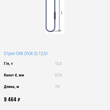
Строп СКК (УСК-2) 12,5т
Г/п, т
12,5
Канат d, мм
27,0
Длина, м
7,0
9 464
₽