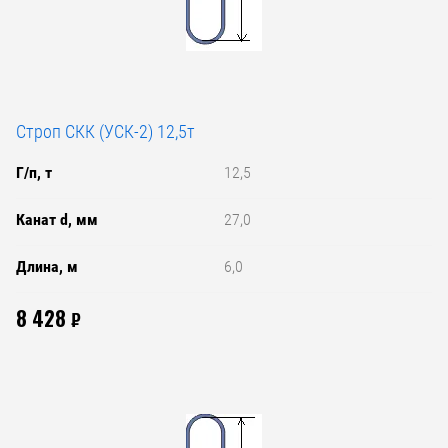
Строп СКК (УСК-2) 12,5т
Г/п, т
12,5
Канат d, мм
27,0
Длина, м
6,0
8 428
₽