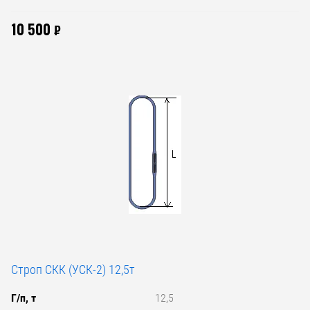
10 500
₽
Строп СКК (УСК-2) 12,5т
Г/п, т
12,5