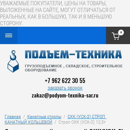
УВАЖАЕМЫЕ ПОКУПАТЕЛИ, ЦЕНЫ НА ТОВАРЫ,
ВЫЛОЖЕННЫЕ НА САЙТЕ, МОГУТ ОТЛИЧАТЬСЯ ОТ
РЕАЛЬНЫХ, КАК В БОЛЬШУЮ, ТАК И В МЕНЬШУЮ
СТОРОНУ.
0
+7 962 622 30 55
заказать звонок
zakaz@podyom-texnika-sar.ru
Главная
  /  
Канатные стропы
  /  
СКК (УСК-2) СТРОП 
КАНАТНЫЙ КОЛЬЦЕВОЙ
  /  Строп СКК (УСК-2) 12,5т