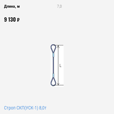
Длина, м
7,0
9 130
₽
Строп СКП(УСК-1) 8,0т