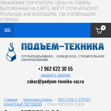
УВАЖАЕМЫЕ ПОКУПАТЕЛИ, ЦЕНЫ НА ТОВАРЫ,
ВЫЛОЖЕННЫЕ НА САЙТЕ, МОГУТ ОТЛИЧАТЬСЯ ОТ
РЕАЛЬНЫХ, КАК В БОЛЬШУЮ, ТАК И В МЕНЬШУЮ
СТОРОНУ.
0
+7 962 622 30 55
заказать звонок
zakaz@podyom-texnika-sar.ru
Главная
  /  
Канатные стропы
  /  
СКП (УСК-1) СТРОП 
КАНАТНЫЙ ПЕТЛЕВОЙ
  /  Строп СКП(УСК-1) 8,0т