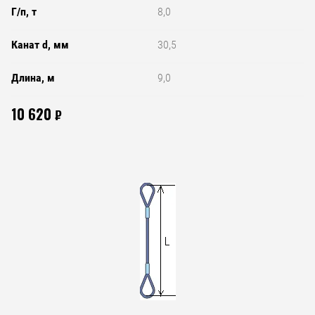
Г/п, т
8,0
Канат d, мм
30,5
Длина, м
9,0
10 620
₽