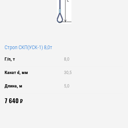
Строп СКП(УСК-1) 8,0т
Г/п, т
8,0
Канат d, мм
30,5
Длина, м
5,0
7 640
₽