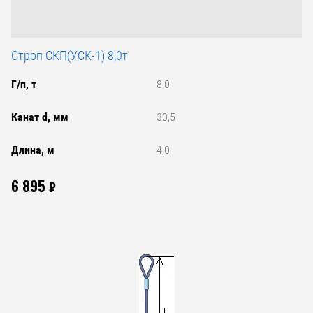
Строп СКП(УСК-1) 8,0т
Г/п, т
8,0
Канат d, мм
30,5
Длина, м
4,0
6 895
₽