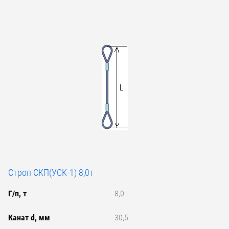
Строп СКП(УСК-1) 8,0т
Г/п, т
8,0
Канат d, мм
30,5