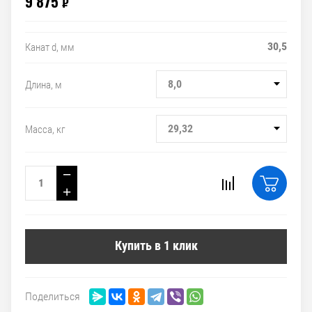
9 875
₽
30,5
Канат d, мм
8,0
Длина, м
29,32
Масса, кг
−
+
Купить в 1 клик
Поделиться