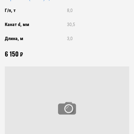
Г/п, т
8,0
Канат d, мм
30,5
Длина, м
3,0
6 150
₽