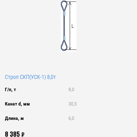
Строп СКП(УСК-1) 8,0т
Г/п, т
8,0
Канат d, мм
30,5
Длина, м
6,0
8 385
₽