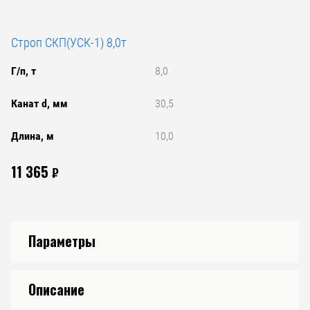
Строп СКП(УСК-1) 8,0т
Г/п, т
8,0
Канат d, мм
30,5
Длина, м
10,0
11 365
₽
Параметры
Описание