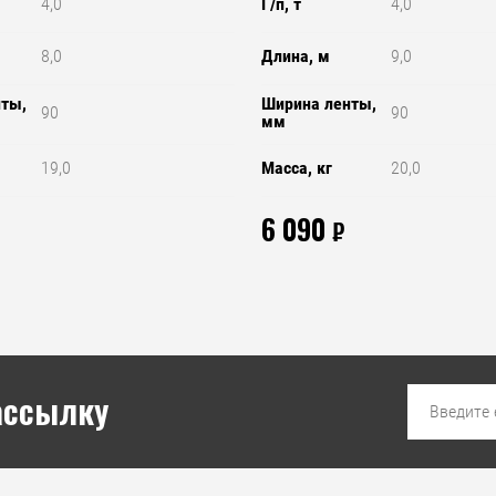
4,0
Г/п, т
4,0
8,0
Длина, м
9,0
нты,
Ширина ленты,
90
90
мм
19,0
Масса, кг
20,0
6 090
₽
ассылку