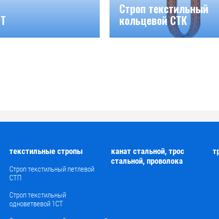
Строп текстильный
СТ
кольцевой СТК
текстильные стропы
канат стальной, трос
т
стальной, проволока
Й
Строп текстильный петлевой
СТП
Строп текстильный
одноветвевой 1СТ