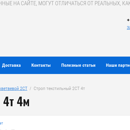
ЫЕ НА САЙТЕ, МОГУТ ОТЛИЧАТЬСЯ ОТ РЕАЛЬНЫХ, КАК
+
з
Доставка
Контакты
Полезные статьи
Наши парт
хветвевой 2СТ
  /  Строп текстильный 2СТ 4т
 4т 4м
ет