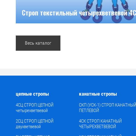
Строп текстильный четырехветвевой 4
Весь каталог
цепные стропы
канатные стропы
4СЦ СТРОП ЦЕПНОЙ
СКП (УСК-1) СТРОП КАНАТНЫ
четырехветвевой
ПЕТЛЕВОЙ
2СЦ СТРОП ЦЕПНОЙ
4СК СТРОП КАНАТНЫЙ
двухветвевой
ЧЕТЫРЕХВЕТВЕВОЙ