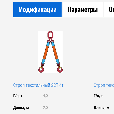
Модификации
Параметры
О
Строп текстильный 2СТ 4т
Строп тек
Г/п, т
4,0
Г/п, т
Длина, м
2,0
Длина, м