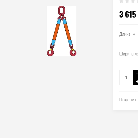
3 615
Длина, м
Ширина л
Поделит