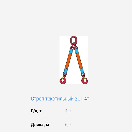
Строп текстильный 2СТ 4т
Г/п, т
4,0
Длина, м
6,0