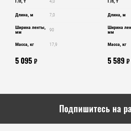
Г/п, т
4,0
Г/п, т
Длина, м
7,0
Длина, м
Ширина ленты,
Ширина ле
90
мм
мм
Масса, кг
17,9
Масса, кг
5 095
5 589
₽
₽
Подпишитесь на р