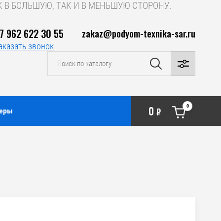
 В БОЛЬШУЮ, ТАК И В МЕНЬШУЮ СТОРОНУ.
7 962 622 30 55
zakaz@podyom-texnika-sar.ru
аказать звонок
0
0
неры
₽