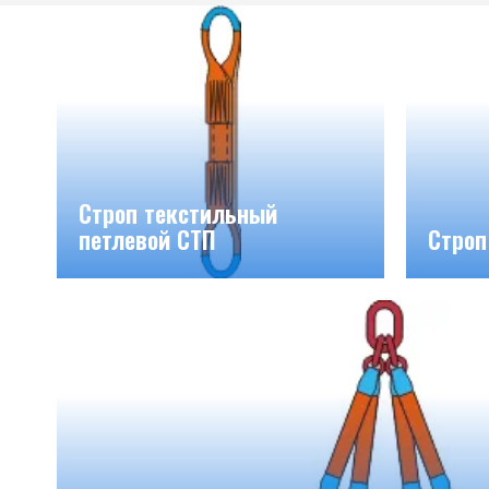
Строп текстильный
петлевой СТП
Строп