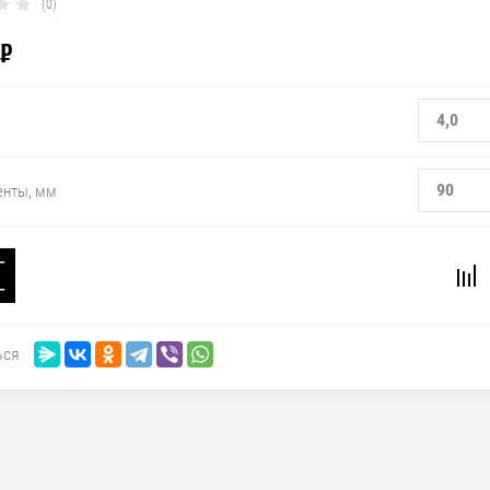
(0)
₽
4,0
90
енты, мм
−
+
ься