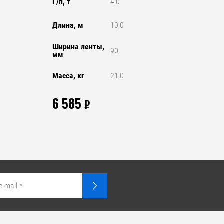
Г/п, т
4,0
Длина, м
10,0
Ширина ленты,
90
мм
Масса, кг
21,0
6 585
₽