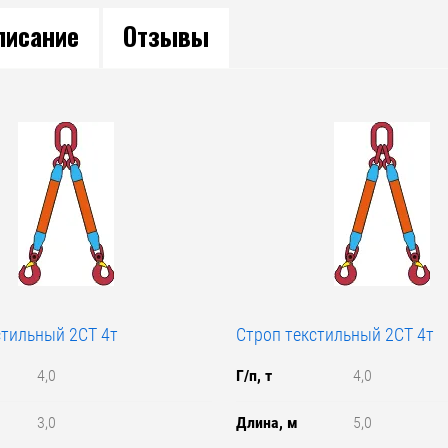
писание
Отзывы
стильный 2СТ 4т
Строп текстильный 2СТ 4т
4,0
Г/п, т
4,0
3,0
Длина, м
5,0