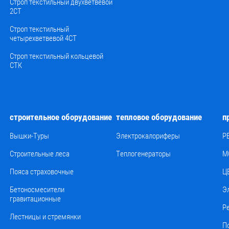
Строп текстильный двухветвевой
2СТ
Строп текстильный
четырехветвевой 4СТ
Строп текстильный кольцевой
СТК
строительное оборудование
тепловое оборудование
п
Вышки-Туры
Электрокалориферы
Р
Строительные леса
Теплогенераторы
М
Пояса страховочные
Ц
Бетоносмесители
Э
гравитационные
Р
Лестницы и стремянки
П