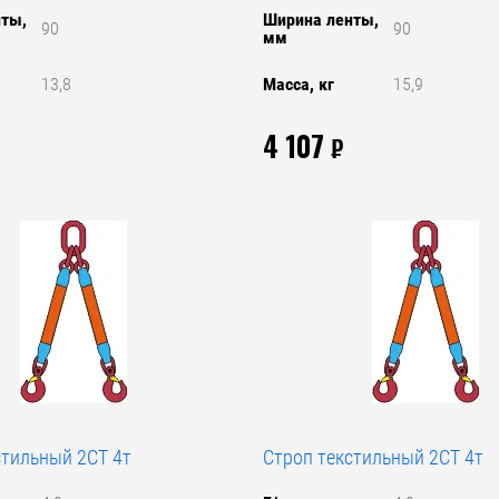
нты,
Ширина ленты,
90
90
мм
13,8
Масса, кг
15,9
4 107
₽
стильный 2СТ 4т
Строп текстильный 2СТ 4т