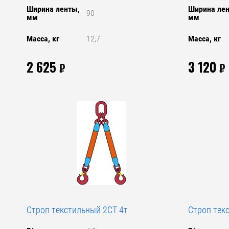
Ширина ленты,
Ширина ле
90
мм
мм
Масса, кг
12,7
Масса, кг
2 625
3 120
₽
₽
Строп текстильный 2СТ 4т
Строп тек