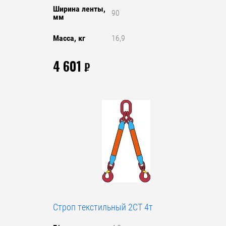
Ширина ленты,
90
мм
Масса, кг
16,9
4 601
₽
Строп текстильный 2СТ 4т