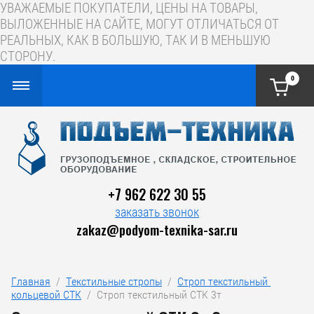
УВАЖАЕМЫЕ ПОКУПАТЕЛИ, ЦЕНЫ НА ТОВАРЫ,
ВЫЛОЖЕННЫЕ НА САЙТЕ, МОГУТ ОТЛИЧАТЬСЯ ОТ
РЕАЛЬНЫХ, КАК В БОЛЬШУЮ, ТАК И В МЕНЬШУЮ
СТОРОНУ.
0
+7 962 622 30 55
заказать звонок
zakaz@podyom-texnika-sar.ru
Главная
  /  
Текстильные стропы
  /  
Строп текстильный 
кольцевой СТК
  /  Строп текстильный СТК 3т