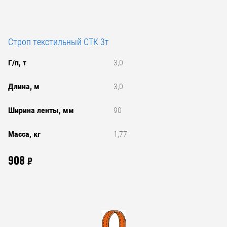
Строп текстильный СТК 3т
Г/п, т
3,0
Длина, м
3,0
Ширина ленты, мм
90
Масса, кг
1,77
908
₽