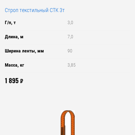
Строп текстильный СТК 3т
Г/п, т
3,0
Длина, м
7,0
Ширина ленты, мм
90
Масса, кг
3,85
1 895
₽