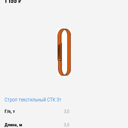
1 155
₽
Строп текстильный СТК 3т
Г/п, т
3,0
Длина, м
5,0