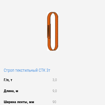
Строп текстильный СТК 3т
Г/п, т
3,0
Длина, м
9,0
Ширина ленты, мм
90