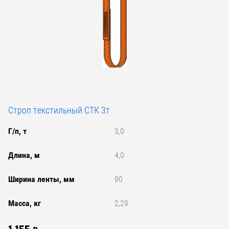
Строп текстильный СТК 3т
Г/п, т
3,0
Длина, м
4,0
Ширина ленты, мм
90
Масса, кг
2,29