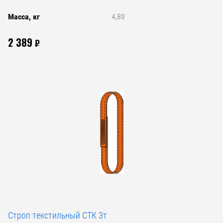
Масса, кг
4,89
2 389
₽
Строп текстильный СТК 3т