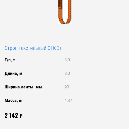
Строп текстильный СТК 3т
Г/п, т
3,0
Длина, м
8,0
Ширина ленты, мм
90
Масса, кг
4,37
2 142
₽