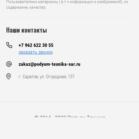
Пользователями материалы ( в т.ч информации и изображений), их
содержание, качество.
Наши контакты
+7 962 622 30 55
заказать звонок
zakaz@podyom-texnika-sar.ru
г. Саратов, ул. Огородная, 157
© 2014 - 2022 Подъем-Техника
Компания Мегагрупп:
разработка интернет-магазинов