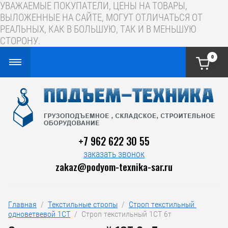
УВАЖАЕМЫЕ ПОКУПАТЕЛИ, ЦЕНЫ НА ТОВАРЫ,
ВЫЛОЖЕННЫЕ НА САЙТЕ, МОГУТ ОТЛИЧАТЬСЯ ОТ
РЕАЛЬНЫХ, КАК В БОЛЬШУЮ, ТАК И В МЕНЬШУЮ
СТОРОНУ.
0
+7 962 622 30 55
заказать звонок
zakaz@podyom-texnika-sar.ru
Главная
  /  
Текстильные стропы
  /  
Строп текстильный 
одноветвевой 1СТ
  /  Строп текстильный 1СТ 6т