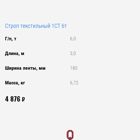
Строп текстильный 1СТ 6т
Г/п, т
6,0
Длина, м
3,0
Ширина ленты, мм
180
Масса, кг
6,72
4 876
₽