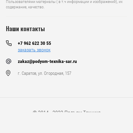
Пользователями материалы ( в т.ч информации и изображений), их
содержание, качество.
Наши контакты
+7 962 622 30 55
заказать звонок
zakaz@podyom-texnika-sar.ru
г. Саратов, ул. Огородная, 157
© 2014 - 2022 Подъем-Техника
Компания Мегагрупп:
разработка интернет-магазинов