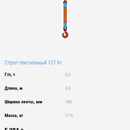
Строп текстильный 1СТ 6т
Г/п, т
6,0
Длина, м
4,0
Ширина ленты, мм
180
Масса, кг
7,74