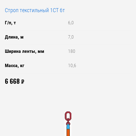
Строп текстильный 1СТ 6т
Г/п, т
6,0
Длина, м
7,0
Ширина ленты, мм
180
Масса, кг
10,6
6 668
₽