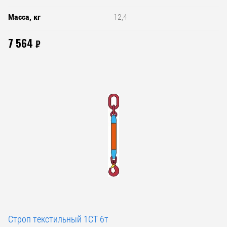
Масса, кг
12,4
7 564
₽
Строп текстильный 1СТ 6т