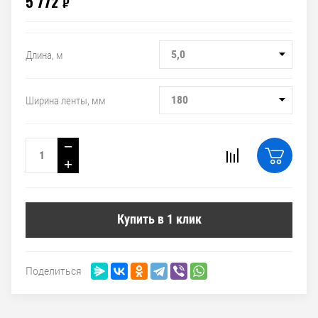
5 772
₽
5,0
Длина, м
180
Ширина ленты, мм
−
+
Купить в 1 клик
Поделиться