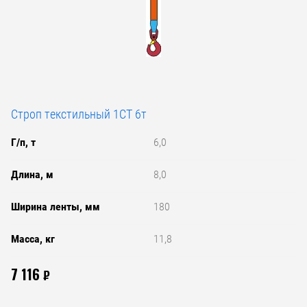
Строп текстильный 1СТ 6т
Г/п, т
6,0
Длина, м
8,0
Ширина ленты, мм
180
Масса, кг
11,8
7 116
₽