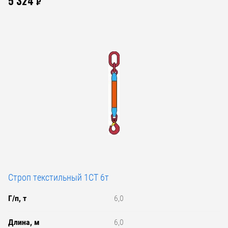
5 324
₽
Строп текстильный 1СТ 6т
Г/п, т
6,0
Длина, м
6,0