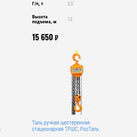
Г/п, т
2,0
Высота
12
подъема, м
15 650
₽
Таль ручная шестеренная
ь
стационарная ТРШС, РосТаль