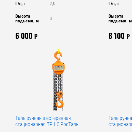
Г/п, т
2,0
Г/п, т
Высота
Высота
3
подъема, м
подъема, 
6 000
8 100
₽
₽
Таль ручная шестеренная
Таль ручн
стационарная ТРШС,РосТаль
стационар