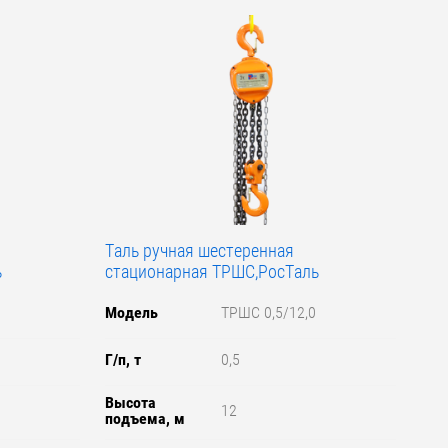
Таль ручная шестеренная
ь
стационарная ТРШС,РосТаль
Модель
ТРШС 0,5/12,0
Г/п, т
0,5
Высота
12
подъема, м