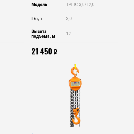
Модель
ТРШС 3,0/12,0
Г/п, т
3,0
Высота
12
подъема, м
21 450
₽