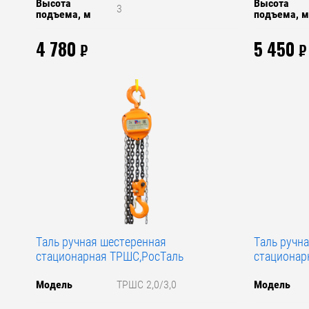
Высота
Высота
3
подъема, м
подъема, 
4 780
5 450
₽
₽
Таль ручная шестеренная
Таль ручн
стационарная ТРШС,РосТаль
стационар
Модель
ТРШС 2,0/3,0
Модель