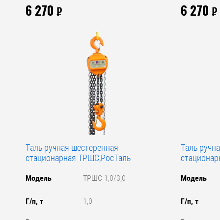
6 270
6 270
₽
₽
Таль ручная шестеренная
Таль ручн
стационарная ТРШС,РосТаль
стационар
Модель
ТРШС 1,0/3,0
Модель
Г/п, т
1,0
Г/п, т