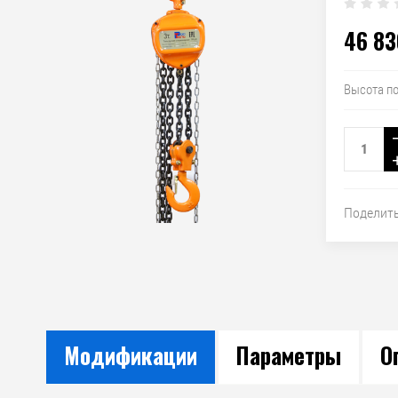
46 83
Высота п
Поделит
Модификации
Параметры
О