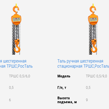
ая шестеренная
Таль ручная шестеренная
ная ТРШС,РосТаль
стационарная ТРШС,РосТал
ТРШС 0,5/6,0
Модель
ТРШС 0,5/9,0
0,5
Г/п, т
0,5
Высота
6
9
м
подъема, м