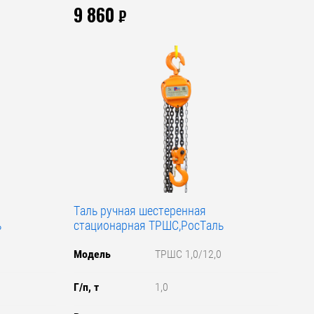
9 860
₽
Таль ручная шестеренная
ь
стационарная ТРШС,РосТаль
Модель
ТРШС 1,0/12,0
Г/п, т
1,0