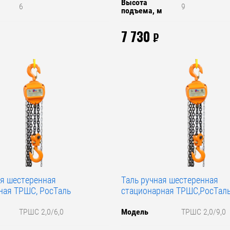
Высота
6
9
м
подъема, м
7 730
₽
ая шестеренная
Таль ручная шестеренная
ная ТРШС, РосТаль
стационарная ТРШС,РосТал
ТРШС 2,0/6,0
Модель
ТРШС 2,0/9,0