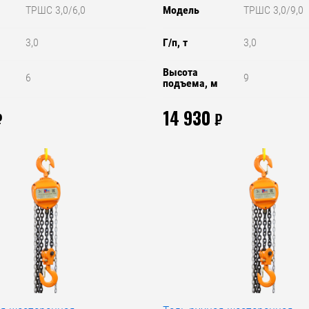
ТРШС 3,0/6,0
Модель
ТРШС 3,0/9,0
3,0
Г/п, т
3,0
Высота
6
9
м
подъема, м
14 930
₽
₽