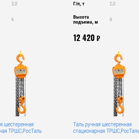
2,0
Г/п, т
2,0
Высота
6
9
м
подъема, м
12 420
₽
ая шестеренная
Таль ручная шестеренная
ная ТРШС,РосТаль
стационарная ТРШС,РосТал