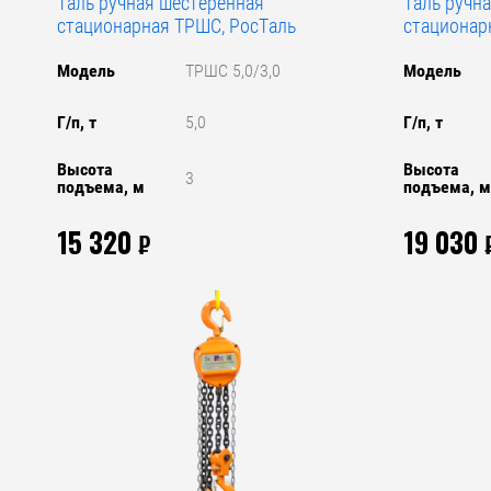
Таль ручная шестеренная
Таль ручн
стационарная ТРШС, РосТаль
стационар
Модель
ТРШС 5,0/3,0
Модель
Г/п, т
5,0
Г/п, т
Высота
Высота
3
подъема, м
подъема, 
15 320
19 030
₽