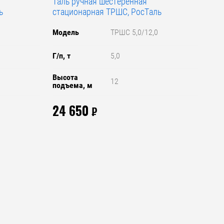
Таль ручная шестеренная
ь
стационарная ТРШС, РосТаль
Модель
ТРШС 5,0/12,0
Г/п, т
5,0
Высота
12
подъема, м
24 650
₽