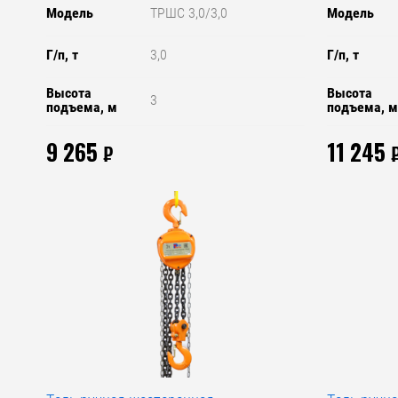
Модель
ТРШС 3,0/3,0
Модель
Г/п, т
3,0
Г/п, т
Высота
Высота
3
подъема, м
подъема, 
9 265
11 245
₽