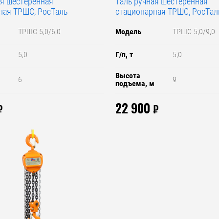
ая шестеренная
Таль ручная шестеренная
ная ТРШС, РосТаль
стационарная ТРШС, РосТал
ТРШС 5,0/6,0
Модель
ТРШС 5,0/9,0
5,0
Г/п, т
5,0
Высота
6
9
м
подъема, м
22 900
₽
₽