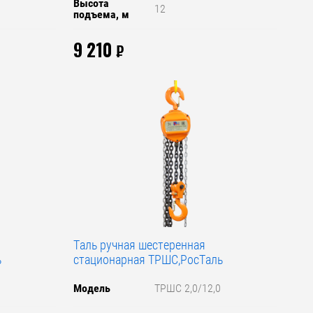
Высота
12
подъема, м
9 210
₽
Таль ручная шестеренная
ь
стационарная ТРШС,РосТаль
Модель
ТРШС 2,0/12,0