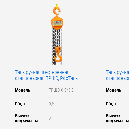
Таль ручная шестеренная
Таль ручн
стационарная ТРШС, РосТаль
стационар
Модель
ТРШС 0,5/3,0
Модель
Г/п, т
0,5
Г/п, т
Высота
Высота
3
подъема, м
подъема, 