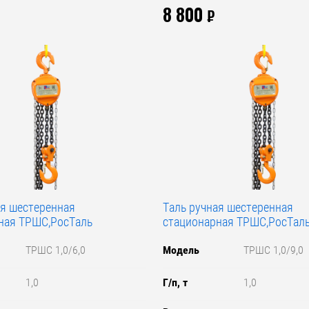
8 800
₽
ая шестеренная
Таль ручная шестеренная
ная ТРШС,РосТаль
стационарная ТРШС,РосТал
ТРШС 1,0/6,0
Модель
ТРШС 1,0/9,0
1,0
Г/п, т
1,0