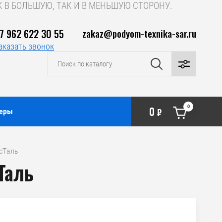
 В БОЛЬШУЮ, ТАК И В МЕНЬШУЮ СТОРОНУ.
7 962 622 30 55
zakaz@podyom-texnika-sar.ru
аказать звонок
0
0
неры
₽
осТаль
Таль