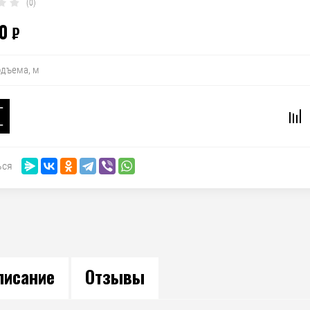
(0)
0
₽
одъема, м
−
+
ься
писание
Отзывы