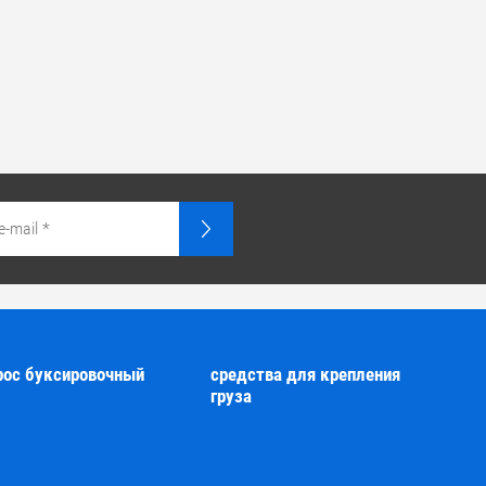
рос буксировочный
средства для крепления
груза