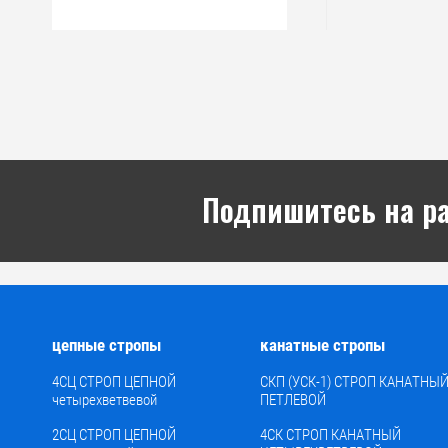
Подпишитесь на р
цепные стропы
канатные стропы
4СЦ СТРОП ЦЕПНОЙ
СКП (УСК-1) СТРОП КАНАТНЫ
четырехветвевой
ПЕТЛЕВОЙ
2СЦ СТРОП ЦЕПНОЙ
4СК СТРОП КАНАТНЫЙ