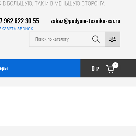
 В БОЛЬШУЮ, ТАК И В МЕНЬШУЮ СТОРОНУ.
7 962 622 30 55
zakaz@podyom-texnika-sar.ru
аказать звонок
0
0
неры
₽