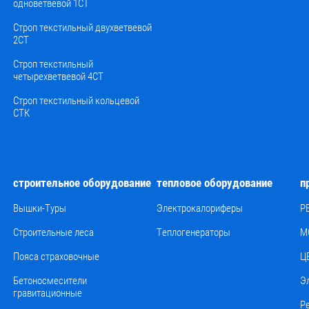
одноветвевой 1СТ
Строп текстильный двухветвевой
2СТ
Строп текстильный
четырехветвевой 4СТ
Строп текстильный кольцевой
СТК
строительное оборудование
тепловое оборудование
п
Вышки-Туры
Электрокалориферы
Р
Строительные леса
Теплогенераторы
М
Пояса страховочные
Ц
Бетоносмесители
Э
гравитационные
Р