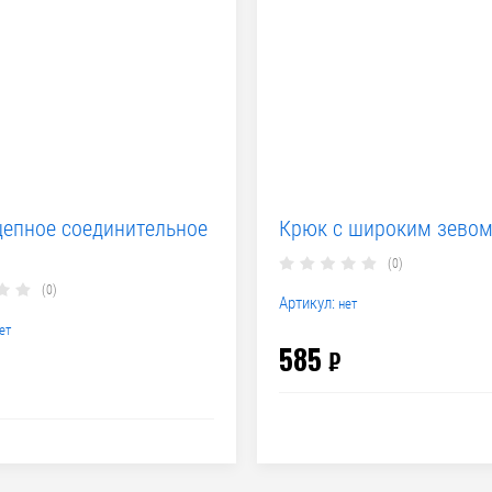
цепное соединительное
Крюк с широким зево
(0)
(0)
Артикул:
нет
ет
585
₽