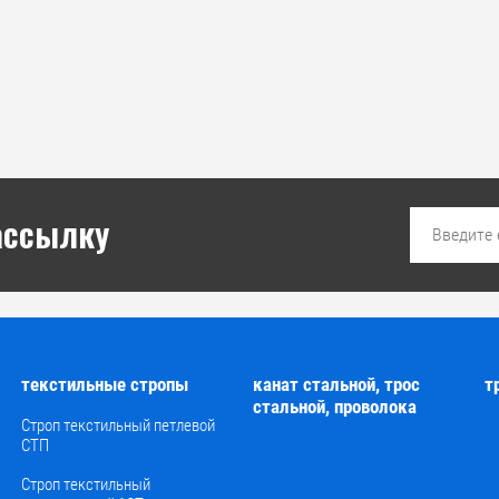
ассылку
текстильные стропы
канат стальной, трос
т
стальной, проволока
Й
Строп текстильный петлевой
СТП
Строп текстильный