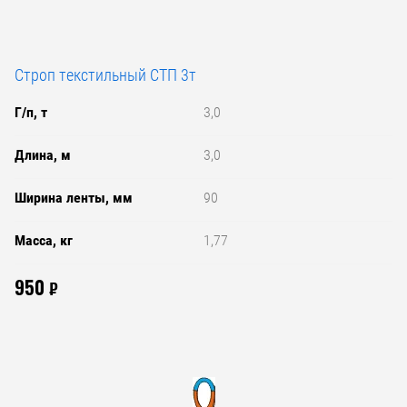
Строп текстильный СТП 3т
Г/п, т
3,0
Длина, м
3,0
Ширина ленты, мм
90
Масса, кг
1,77
950
₽