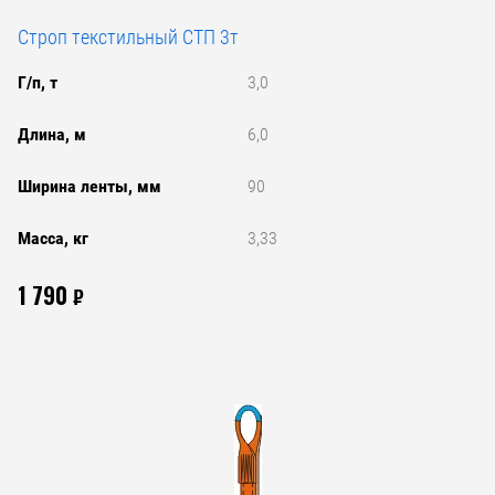
Строп текстильный СТП 3т
Г/п, т
3,0
Длина, м
6,0
Ширина ленты, мм
90
Масса, кг
3,33
1 790
₽