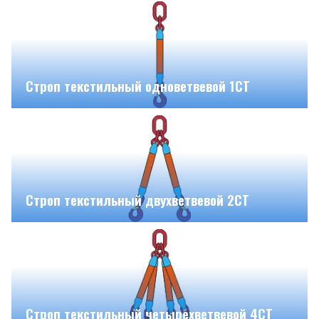
Строп текстильный одноветвевой 1СТ
Строп текстильный двухветвевой 2СТ
Строп текстильный четырехветвевой 4СТ