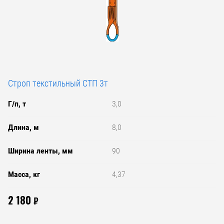
Строп текстильный СТП 3т
Г/п, т
3,0
Длина, м
8,0
Ширина ленты, мм
90
Масса, кг
4,37
2 180
₽