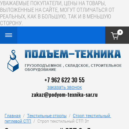
УВАЖАЕМЫЕ ПОКУПАТЕЛИ, ЦЕНЫ НА ТОВАРЫ,
ВЫЛОЖЕННЫЕ НА САЙТЕ, МОГУТ ОТЛИЧАТЬСЯ ОТ
РЕАЛЬНЫХ, КАК В БОЛЬШУЮ, ТАК И В МЕНЬШУЮ
СТОРОНУ.
0
+7 962 622 30 55
заказать звонок
zakaz@podyom-texnika-sar.ru
Главная
  /  
Текстильные стропы
  /  
Строп текстильный 
петлевой СТП
  /  Строп текстильный СТП 3т