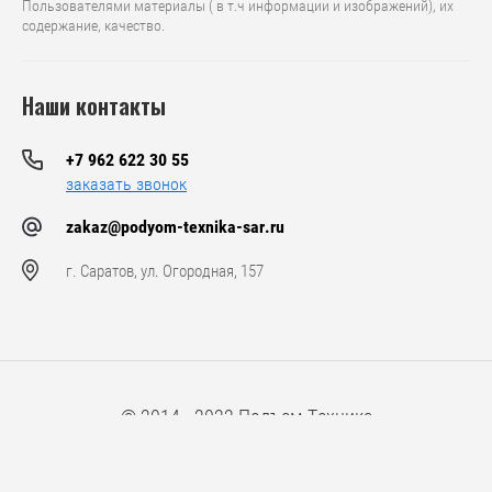
Пользователями материалы ( в т.ч информации и изображений), их
содержание, качество.
Наши контакты
+7 962 622 30 55
заказать звонок
zakaz@podyom-texnika-sar.ru
г. Саратов, ул. Огородная, 157
© 2014 - 2022 Подъем-Техника
Компания Мегагрупп:
разработка интернет-магазинов