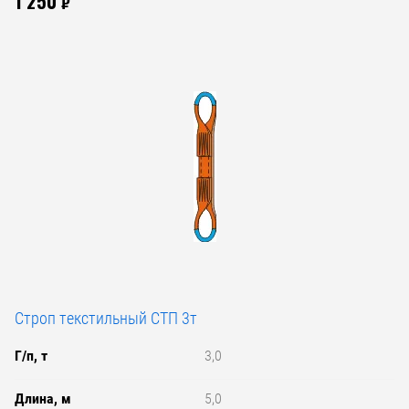
1 250
₽
Строп текстильный СТП 3т
Г/п, т
3,0
Длина, м
5,0